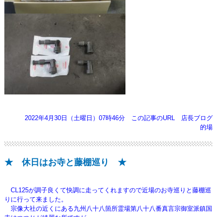
2022年4月30日（土曜日）07時46分
この記事のURL
店長ブログ
的場
★ 休日はお寺と藤棚巡り ★
CL125が調子良くて快調に走ってくれますので近場のお寺巡りと藤棚巡
りに行って来ました。
宗像大社の近くにある九州八十八箇所霊場第八十八番真言宗御室派鎮国