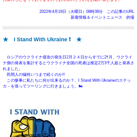
2022年4月19日（火曜日）08時38分
この記事のURL
新着情報＆イベントニュース
的場
★ I Stand With Ukraine ❗ ★
ロシアのウクライナ侵攻の発生日2月２４日からすでに2ｹ月、ウクライ
ナ側の発表を集計するとウクライナ全国の死者は推定2万3千人超と
発表さ
れました。
民間人の犠牲いつまで続くのか!!
この惨事に私たちに何が出来るのか？、I Stand With Ukraineのステッ
カ－を張ってツーリングに行きましょう。🏍️