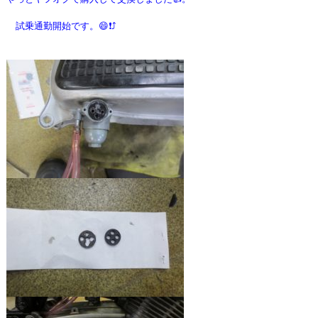
試乗通勤開始です。😄❗⤴️