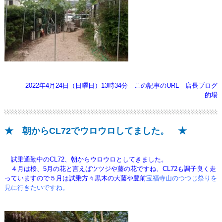
2022年4月24日（日曜日）13時34分
この記事のURL
店長ブログ
的場
★ 朝からCL72でウロウロしてました。 ★
試乗通勤中のCL72、朝からウロウロとしてきました。
４月は桜、5月の花と言えばツツジや藤の花ですね、CL72も
調子良く走
っていますので５月は試乗方々黒木の大藤や豊前
宝福寺山のつつじ祭りを
見に行きたいですね。