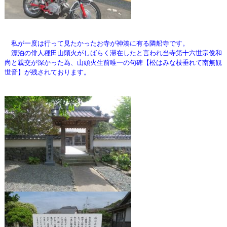
私が一度は行って見たかったお寺が神湊に有る隣船寺です。
漂泊の俳人種田山頭火がしばらく滞在したと言われ当寺第十六世宗俊和
尚と親交が深かった為、山頭火生前唯一の句碑【松はみな枝垂れて南無観
世音】
が残されております。