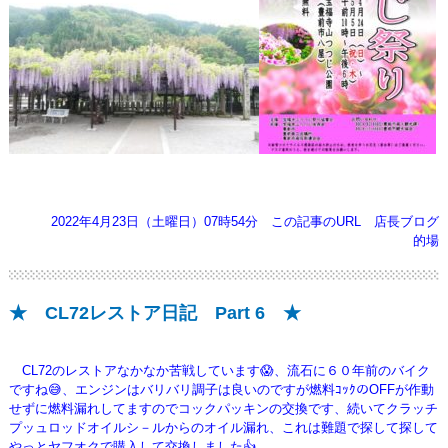
2022年4月23日（土曜日）07時54分
この記事のURL
店長ブログ
的場
★ CL72レストア日記 Part 6 ★
CL72のレストアなかなか苦戦しています😱、流石に６０年前のバイク
ですね😅、エンジンはバリバリ調子は良いのですが燃料ｺｯｸのOFFが作動
せずに燃料漏れしてますのでコックパッキンの交換です、続いてクラッチ
プッュロッドオイルシ－ルからのオイル漏れ、これは難題で
探して探して
やっとヤフオクで購入して交換しました👍。