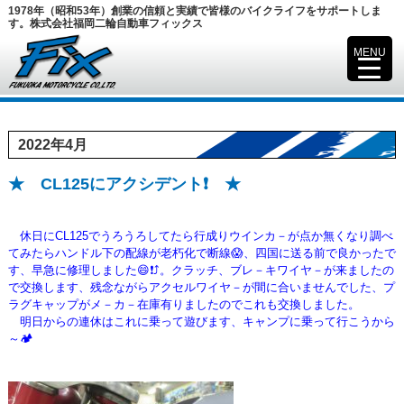
1978年（昭和53年）創業の信頼と実績で皆様のバイクライフをサポートしま
す。株式会社福岡二輪自動車フィックス
MENU
▼
2022年4月
★ CL125にアクシデント❗ ★
休日にCL125でうろうろしてたら行成りウインカ－が点か無くなり調べ
てみたらハンドル下の配線が老朽化で
断線😱、四国に送る前で良かったで
す、早急に修理しました😄❗⤴️。クラッチ、ブレ－キワイヤ－が来ましたの
で交換します、残念ながら
アクセルワイヤ－が間に合いませんでした、プ
ラグキャップがメ－カ－在庫有りましたのでこれも交換しました。
明日からの連休はこれに乗って遊びます、キャンプに乗って行こうから
～🏕️