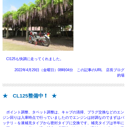
Cl125も快調に走ってくれました。
2022年4月29日（金曜日）08時04分
この記事のURL
店長ブログ
的場
★ CL125整備中 ❗ ★
ポイント調整、タペット調整は、キャブの清掃、プラグ交換などのエン
ジン回りは入庫時点で行っていましたのでエンジンは好調なので
まずはバ
ッテリ－を液補充タイプから密封タイプに交換です、補充タイプは半年に