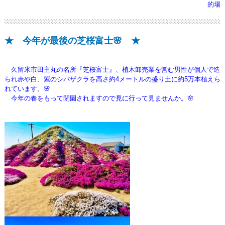
的場
★ 今年が最後の芝桜富士🌸 ★
久留米市田主丸の名所『芝桜富士』、植木卸売業を営む男性が個人で造
られ赤や白、紫のシバザクラを高さ約4メートルの盛り土に約5万本植えら
れています。🌸
今年の春をもって閉園されますので見に行って見ませんか。🌸