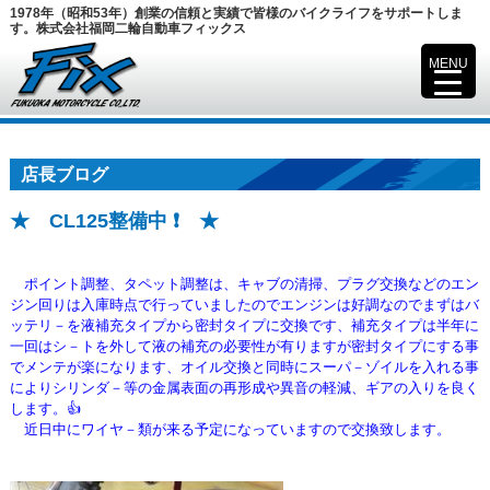
1978年（昭和53年）創業の信頼と実績で皆様のバイクライフをサポートしま
す。株式会社福岡二輪自動車フィックス
MENU
▼
店長ブログ
★ CL125整備中 ❗ ★
ポイント調整、タペット調整は、キャブの清掃、プラグ交換などのエン
ジン回りは入庫時点で行っていましたのでエンジンは好調なので
まずはバ
ッテリ－を液補充タイプから密封タイプに交換です、補充タイプは半年に
一回はシ－トを外して液の補充の必要性が有りますが密封
タイプにする事
でメンテが楽になります、オイル交換と同時にスーパ－ゾイルを入れる事
によりシリンダ－等の金属表面の再形成や
異音の軽減、ギアの入りを良く
します。👍
近日中にワイヤ－類が来る予定になっていますので交換致します。