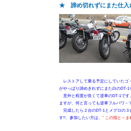
★ 諦め切れずにまた仕入
レストアして乗る予定にしていたゴ－
がやっぱり諦めきれずにまた
白のDT-
意外と程度が良くて逆車のDT-1で
ますが、何と言っても逆車フルパワ－
完成したら２台のDT-1とメグロの
す!!、参加したい方は、
” この指と～まれ!