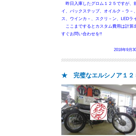
昨日入庫したグロム１２５ですが、前
イ、バックステッブ、オイルク－ラ－
ス、ウインカ－、スクリ－ン、LEDラ
ここまでするとカスタム費用は計算出
すぐお問い合わせを!!
2018年9月
★ 完璧なエルシノア１２