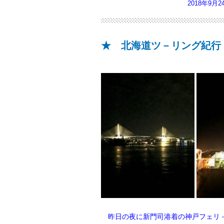
2018年9月
★ 北海道ツ－リング紀行
昨日の夜に新門司港着の神戸フェリ－