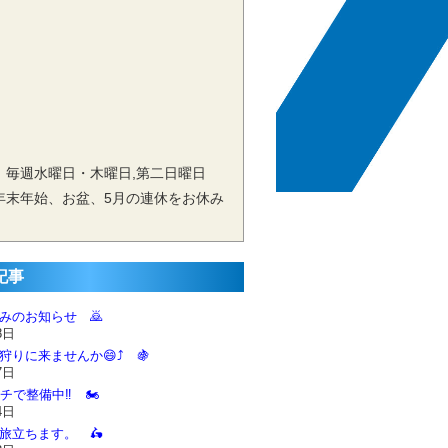
 毎週水曜日・木曜日,第二日曜日
年末年始、お盆、5月の連休をお休み
記事
休みのお知らせ 🙇‍
8日
狩りに来ませんか😄⤴️ 🍇
7日
チで整備中‼️ 🏍️
4日
に旅立ちます。 🛵