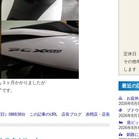
定休日
その他
します
も３ヶ月かかりましたが
最近の
了です。
🙇‍ お盆
2026年8月
🍇 ブドウ
曜日）08時38分
この記事のURL
店長ブログ
赤間店・店長
2026年8月
🏍️ 急ピッ
2026年8月
🛵 釧路