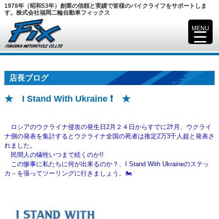
1978年（昭和53年）創業の信頼と実績で皆様のバイクライフをサポートしま
す。株式会社福岡二輪自動車フィックス
MENU
▼
店長ブログ
★ I Stand With Ukraine ❗ ★
ロシアのウクライナ侵攻の発生日2月２４日からすでに2ｹ月、ウクライ
ナ側の発表を集計するとウクライナ全国の死者は推定2万3千人超と
発表さ
れました。
民間人の犠牲いつまで続くのか!!
この惨事に私たちに何が出来るのか？、I Stand With Ukraineのステッ
カ－を張ってツーリングに行きましょう。🏍️