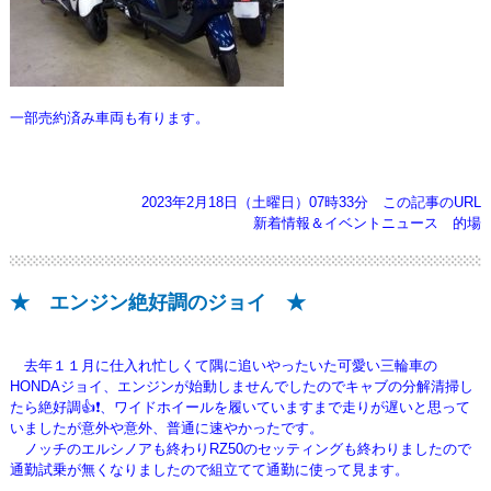
一部売約済み車両も有ります。
2023年2月18日（土曜日）07時33分
この記事のURL
新着情報＆イベントニュース
的場
★ エンジン絶好調のジョイ ★
去年１１月に仕入れ忙しくて隅に追いやったいた可愛い三輪車の
HONDAジョイ、エンジンが始動しませんでしたのでキャブの分解清掃し
たら
絶好調👍❗、ワイドホイールを履いていますまで走りが遅いと思って
いましたが意外や意外、普通に速やかったです。
ノッチのエルシノアも終わりRZ50のセッティングも終わりましたので
通勤試乗が無くなりましたので組立てて通勤に使って見ます。