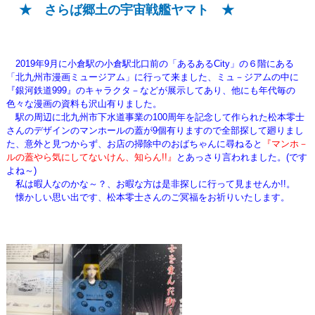
★ さらば郷土の宇宙戦艦ヤマト ★
2019年9月に小倉駅の小倉駅北口前の「あるあるCity」の６階にある
「北九州市漫画ミュージアム」に行って来ました、
ミュ－ジアムの中に
『銀河鉄道999』のキャラクタ－などが展示してあり、他にも年代毎の
色々な漫画の資料も沢山有りました。
駅の周辺に北九州市下水道事業の100周年を記念して作られた松本零士
さんのデザインのマンホールの蓋が9個有りますので全部探して廻りまし
た、
意外と見つからず、お店の掃除中のおばちゃんに尋ねると
『マンホ－
ルの蓋やら気にしてないけん、知らん!!』
とあっさり言われました。(です
よね～)
私は暇人なのかな～？、お暇な方は是非探しに行って見ませんか!!。
懐かしい思い出です、
松本零士さんのご冥福をお祈りいたします。