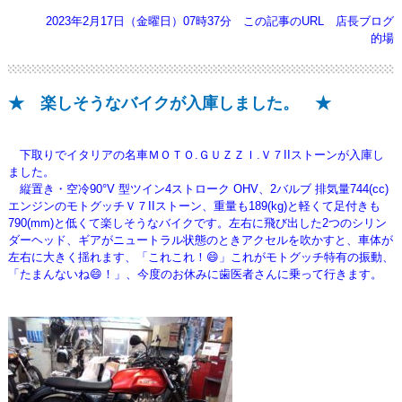
2023年2月17日（金曜日）07時37分
この記事のURL
店長ブログ
的場
★ 楽しそうなバイクが入庫しました。 ★
下取りでイタリアの名車ＭＯＴＯ.ＧＵＺＺＩ.Ｖ７IIストーンが入庫し
ました。
縦置き・空冷90°V 型ツイン4ストローク OHV、2バルブ 排気量744(cc)
エンジンのモトグッチＶ７IIストーン、重量も189(kg)と軽くて足付きも
790(mm)と
低くて楽しそうなバイクです。
左右に飛び出した2つのシリン
ダーヘッド、ギアがニュートラル状態のときアクセルを吹かすと、車体が
左右に大きく揺れます、
「これこれ！😄」これがモトグッチ特有の振動、
「たまんないね😄！」、今度のお休みに歯医者さんに乗って行きます。