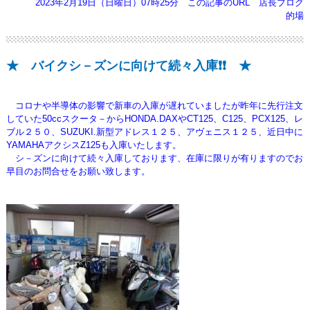
2023年2月19日（日曜日）07時25分
この記事のURL
店長ブログ
的場
★ バイクシ－ズンに向けて続々入庫❗❗ ★
コロナや半導体の影響で新車の入庫が遅れていましたが昨年に先行注文
していた50ccスクータ－から
HONDA.DAXやCT125、C125、PCX125、レ
ブル２５０、SUZUKI.新型アドレス１２５、アヴェニス１２５、
近日中に
YAMAHAアクシスZ125も入庫いたします。
シ－ズンに向けて続々入庫しております、
在庫に限りが有りますのでお
早目のお問合せをお願い致します。