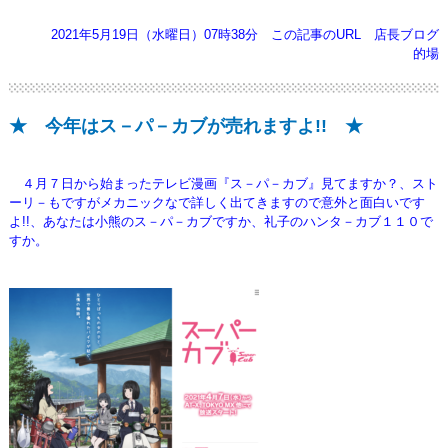
2021年5月19日（水曜日）07時38分
この記事のURL
店長ブログ
的場
★ 今年はス－パ－カブが売れますよ!! ★
４月７日から始まったテレビ漫画『ス－パ－カブ』見てますか？、スト
ーリ－もですがメカニックなで
詳しく出てきますので意外と面白いです
よ!!、あなたは小熊のス－パ－カブですか、礼子の
ハンタ－カブ１１０で
すか。