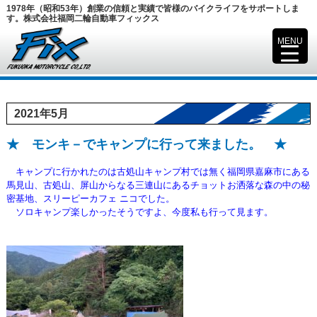
1978年（昭和53年）創業の信頼と実績で皆様のバイクライフをサポートしま
す。株式会社福岡二輪自動車フィックス
MENU
▼
2021年5月
★ モンキ－でキャンプに行って来ました。 ★
キャンプに行かれたのは古処山キャンプ村では無く福岡県嘉麻市にある
馬見山、古処山、屏山からなる三連山にある
チョットお洒落な森の中の秘
密基地、スリーピーカフェ ニコ
でした。
ソロキャンプ楽しかったそうですよ、今度私も行って見ます。