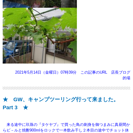
2021年5月14日（金曜日）07時39分
この記事のURL
店長ブログ
的場
★ GW、キャンプツーリング行って来ました。
Part 3 ★
来る途中に玖珠の『タケヤブ』で買った鳥の刺身を御つまみに真昼間か
らビ－ルと焼酎900mlをロックで
一本飲み干し２本目の途中でチョット休