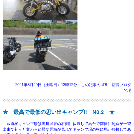
2021年5月29日（土曜日）13時12分
この記事のURL
店長ブログ
的場
★ 最高で最低の思い出キャンプ!! N0.2 ★
蔵迫桜キャンプ場は黒川温泉の右側に位置して高台で南側に阿蘇が一望
出来て刻々と変わる
綺麗な雲海が見れてキャンプ場の横に馬が放牧してあ