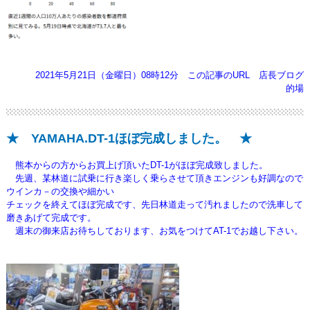
2021年5月21日（金曜日）08時12分
この記事のURL
店長ブログ
的場
★ YAMAHA.DT-1ほぼ完成しました。 ★
熊本からの方からお買上げ頂いたDT-1がほぼ完成致しました。
先週、某林道に試乗に行き楽しく乗らさせて頂きエンジンも好調なので
ウインカ－の交換や細かい
チェックを終えてほぼ完成です、先日林道走って汚れましたので洗車して
磨きあげて完成です。
週末の御来店お待ちしております、お気をつけてAT-1でお越し下さい。