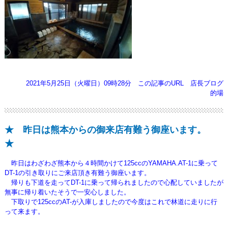
2021年5月25日（火曜日）09時28分
この記事のURL
店長ブログ
的場
★ 昨日は熊本からの御来店有難う御座います。
★
昨日はわざわざ熊本から４時間かけて125ccのYAMAHA.AT-1に乗って
DT-1の引き取りにご来店頂き有難う御座います。
帰りも下道を走ってDT-1に乗って帰られましたので心配していましたが
無事に帰り着いたそうで一安心しました。
下取りで125ccのAT-が入庫しましたので今度はこれで林道に走りに行
って来ます。