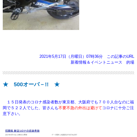
2021年5月17日（月曜日）07時36分
この記事のURL
新着情報＆イベントニュース
的場
★ 500オーバ－!! ★
１５日発表のコロナ感染者数が東京都、大阪府でも７００人台なのに福
岡で５２２人でした、皆さんも
不要不急の外出は避けて
コロナに十分ご注
意下さい。