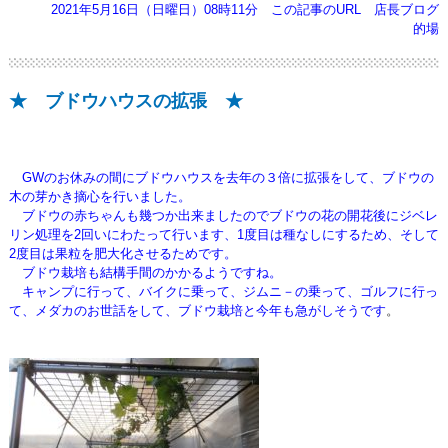
2021年5月16日（日曜日）08時11分
この記事のURL
店長ブログ
的場
★ ブドウハウスの拡張 ★
GWのお休みの間にブドウハウスを去年の３倍に拡張をして、ブドウの
木の芽かき摘心を行いました。
ブドウの赤ちゃんも幾つか出来ましたのでブドウの花の開花後にジベレ
リン処理を2回いにわたって行います、
1度目は種なしにするため、そして
2度目は果粒を肥大化させるためです。
ブドウ栽培も結構手間のかかるようですね。
キャンプに行って、バイクに乗って、ジムニ－の乗って、ゴルフに行っ
て、メダカのお世話をして、ブドウ栽培と今年も急がしそうです
。