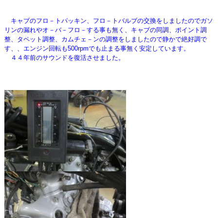
キャブのフロ－トパッキン、フロ－トバルブの交換をしましたのでガソ
リンの漏れやオ－バ－フロ－する事も無く、キャブの同調、ポイント調
整、タペット調整、カムチェ－ンの調整をしましたので静かで絶好調で
す、、エンジン回転も500rpmでも止まる事無く安定しています。
４４年前のサウンドを復活させました。