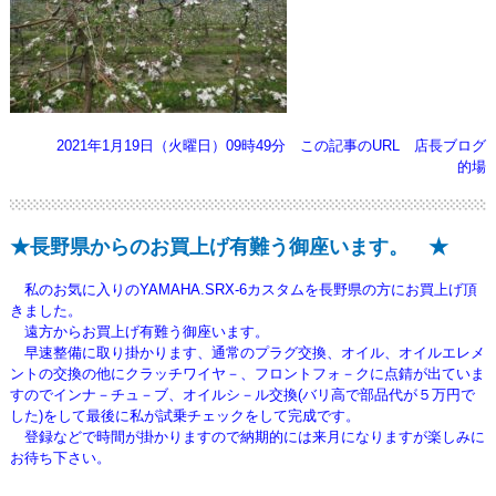
2021年1月19日（火曜日）09時49分
この記事のURL
店長ブログ
的場
★長野県からのお買上げ有難う御座います。 ★
私のお気に入りのYAMAHA.SRX-6カスタムを長野県の方にお買上げ頂
きました。
遠方からお買上げ有難う御座います。
早速整備に取り掛かります、通常のプラグ交換、オイル、オイルエレメ
ントの交換の他にクラッチワイヤ－、
フロントフォ－クに点錆が出ていま
すのでインナ－チュ－ブ、オイルシ－ル交換(バリ高で部品代が５万円で
した)をして
最後に私が試乗チェックをして完成です。
登録などで時間が掛かりますので納期的には来月になりますが楽しみに
お待ち下さい。