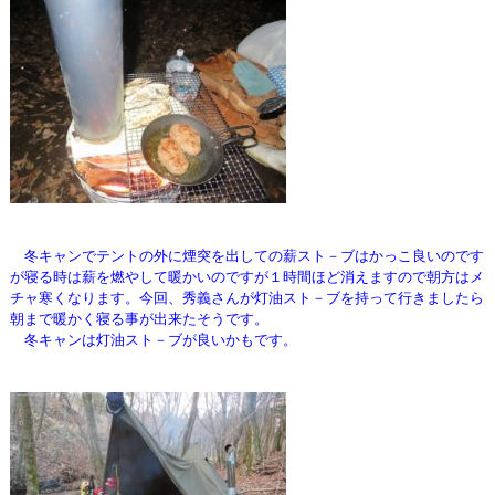
冬キャンでテントの外に煙突を出しての薪スト－ブはかっこ良いのです
が
寝る時は薪を燃やして暖かいのですが１時間ほど消えますので朝方はメ
チャ
寒くなります。
今回、秀義さんが灯油スト－ブを持って行きましたら
朝まで暖かく寝る事が出来たそうです
。
冬キャンは灯油スト－ブが良いかもです。