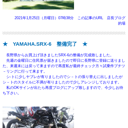
2021年1月25日（月曜日）07時38分
この記事のURL
店長ブログ
的場
★ YAMAHA.SRX-6 整備完了 ★
長野県からお買上げ頂きましたSRX-6の整備が完成致しました。
先週の金曜日に住民票が届きましたので即日に長野県に登録に送りまし
た、来週末には戻って来ますので
再度私が最終チェック方々試乗件プチツ
－リングに行って来ます。
シ-トに少しヤブレが有りましたのでシ－トの張り替えに出しましたが
シ－トのスタイルに
不満が有りましたので少しアレンジしております。
私のOKサインが出たら再度ブログにアップ致しますので、今少しお待
ち下さい。