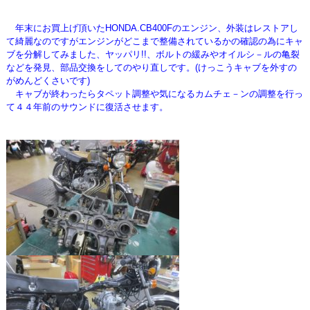
年末にお買上げ頂いたHONDA.CB400Fのエンジン、外装はレストアし
て綺麗なのですがエンジンがどこまで
整備されているかの確認の為にキャ
ブを分解してみました、ヤッパリ!!、ボルトの緩みやオイルシ－ルの
亀裂
などを発見、部品交換をしてのやり直しです。(けっこうキャブを外すの
がめんどくさいです)
キャブが終わったらタペット調整や気になるカムチェ－ンの調整を行っ
て４４年前の
サウンドに復活させます。