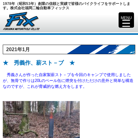
1978年（昭和53年）創業の信頼と実績で皆様のバイクライフをサポートしま
す。株式会社福岡二輪自動車フィックス
MENU
▼
2021年1月
★ 秀義作、薪スト－ブ ★
秀義さんが作った自家製薪スト－ブを今回のキャンプで使用しました
が、
無骨で作りは20Lのペール缶に煙突を付けただけの意外と簡単な構造
なのですが、これが脅威的な燃え方をします。