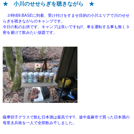
★ 小川のせせらぎを聴きながら ★
３時頃9.BASEに到着、受け付けをすませ目的の小川エリアで川のせせ
らぎを聴きながらの
キャンプです。
今日の私のお供です、キャンプは良いですね!!、車を運転する事も無く
３
密を避けて飲みたい放題です。
薩摩切子グラスで飲む日本酒は最高です!!、途中嘉麻市で買った日本酒の
母里太兵衛を一人で全部飲み干しました。