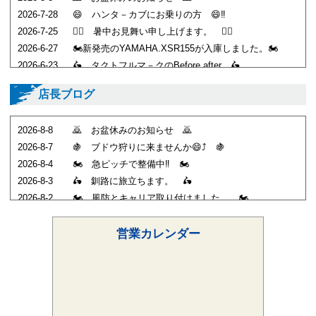
2026-7-28
😄 ハンタ－カブにお乗りの方 😄‼️
2026-7-25
🙇‍♂️ 暑中お見舞い申し上げます。 🙇‍♂️
2026-6-27
🏍️新発売のYAMAHA.XSR155が入庫しました。🏍️
2026-6-23
🛵 タクトフルマ－クのBefore after 🛵
2026-6-9
🏍️ バンバンのBefore after 🏍️
店長ブログ
2026-6-6
🏍️ ロ－ダウンされたGB350が入庫しました。 🏍️
2026-5-19
🐒 人気のモンキ－125入庫しました。 🐒
2026-8-8
🙇‍ お盆休みのお知らせ 🙇‍
2026-5-17
🏍️ KawasaKi.Z900RSｶﾌｪ入庫しました。🏍️
2026-8-7
🍇 ブドウ狩りに来ませんか😄⤴️ 🍇
2026-5-16
🛵 走行134kmの２サイクルタクト 🛵
2026-8-4
🏍️ 急ピッチで整備中‼️ 🏍️
2026-8-3
🛵 釧路に旅立ちます。 🛵
2026-8-2
🏍️ 風防とキャリア取り付けました。 🏍️
2026-8-1
🏍️ 同時進行してますよ 🏍️
2026-7-31
🍇 目指せ１８度‼️ 🍇
営業カレンダー
2026-7-28
😄 ハンタ－カブにお乗りの方 😄‼️
2026-7-27
😱 また仕事が増えました。 😱
2026-7-26
🏍️ハスラ－２５０の試乗開始 🏍️