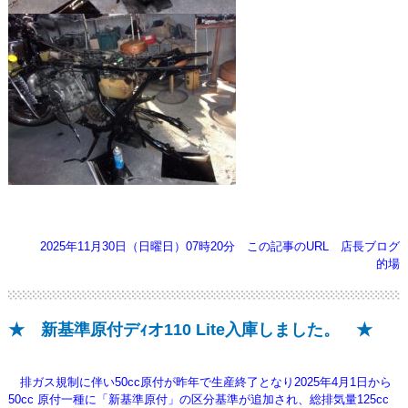
2025年11月30日（日曜日）07時20分
この記事のURL
店長ブログ
的場
★ 新基準原付デｨオ110 Lite入庫しました。 ★
排ガス規制に伴い50cc原付が昨年で生産終了となり2025年4月1日から
50cc 原付一種に「新基準原付」の区分基準が追加され、総排気量125cc