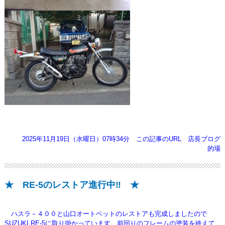
2025年11月19日（水曜日）07時34分
この記事のURL
店長ブログ
的場
★ RE-5のレストア進行中‼️ ★
ハスラ－４００と山口オートペットのレストアも完成しましたので
SUZUKI.RE-5に取り掛かっています、前回りのフレームの塗装を終えて