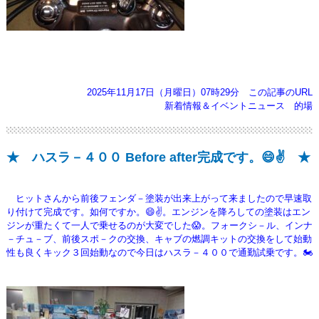
2025年11月17日（月曜日）07時29分
この記事のURL
新着情報＆イベントニュース
的場
★ ハスラ－４００ Before after完成です。😄✌️ ★
ヒットさんから前後フェンダ－塗装が出来上がって来ましたので早速取
り付けて完成です。如何ですか。😄✌️。エンジンを降ろしての
塗装はエン
ジンが重たくて一人で乗せるのが大変でした😱。フォークシ－ル、インナ
－チュ－ブ、前後スポ－クの交換、キャブの
燃調キットの交換をして始動
性も良くキック３回始動なので今日はハスラ－４００で通勤試乗です。🏍️