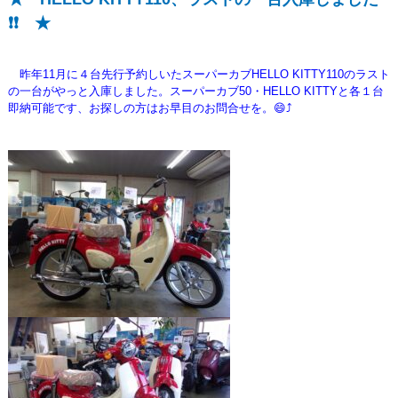
❗❗ ★
昨年11月に４台先行予約しいたスーパーカブHELLO KITTY110のラスト
の一台がやっと入庫しました。スーパーカブ50・HELLO KITTYと各１台
即納可能です、お探しの方はお早目のお問合せを。😄⤴️