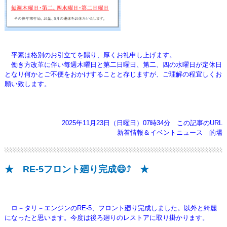
平素は格別のお引立てを賜り、厚くお礼申し上げます。
働き方改革に伴い毎週木曜日と第二日曜日、第二、四の水曜日が定休日
となり何かとご不便をおかけすることと存じますが、ご理解の程宜しくお
願い致します。
2025年11月23日（日曜日）07時34分
この記事のURL
新着情報＆イベントニュース
的場
★ RE-5フロント廻り完成😄⤴️ ★
ロ－タリ－エンジンのRE-5、フロント廻り完成しました。以外と綺麗
になったと思います。今度は後ろ廻りのレストアに取り掛かります。