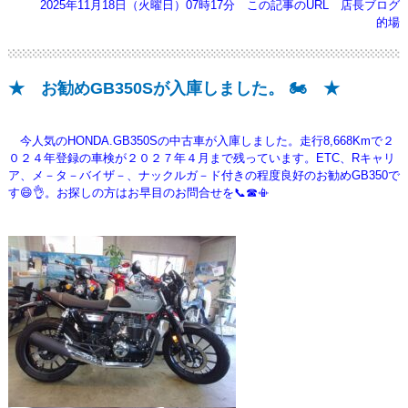
2025年11月18日（火曜日）07時17分
この記事のURL
店長ブログ
的場
★ お勧めGB350Sが入庫しました。 🏍️ ★
今人気のHONDA.GB350Sの中古車が入庫しました。走行8,668Kmで２
０２４年登録の車検が２０２７年４月まで残っています。
ETC、Rキャリ
ア、メ－タ－バイザ－、ナックルガ－ド付きの程度良好のお勧めGB350で
す😄👌。お探しの方はお早目のお問合せを📞☎📳