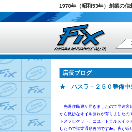
1978年（昭和53年）創業
店長ブログ
★ ハスラ－２５０整備中‼
先週住民票が届きましたので早速宮崎
から微妙なオイル漏れが有りましたの
トスプロケット、ニユートラルスイッ
したので
試乗通勤再開です🏍️。夜が