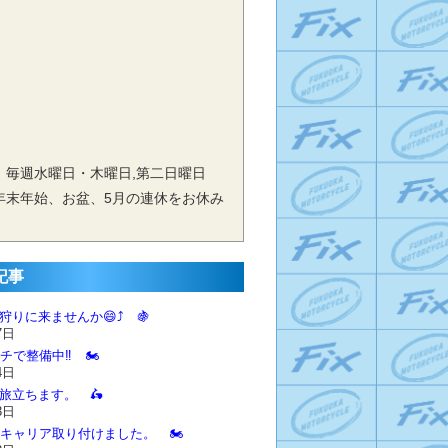
 毎週水曜日・木曜日,第二日曜日
年末年始、お盆、5月の連休をお休み
記事
狩りに来ませんか😄⤴️ 🍇
7日
チで整備中‼️ 🏍️
4日
に旅立ちます。 🛵
3日
とキャリア取り付けました。 🏍️