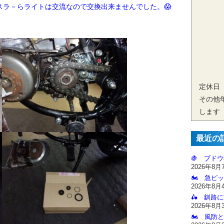
スラ－らライトは交流なので交換出来ませんでした。😱
定休日
その他
します
最近の
🍇 ブドウ
2026年8月
🏍️ 急ピッ
2026年8月
🛵 釧路
2026年8月
🏍️ 風防