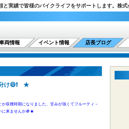
の信頼と実績で皆様のバイクライフをサポートします。株
車両情報
イベント情報
店長ブログ
け😄❗ ★
か収穫時期になりました、甘みが強くてフルーティ－
に来ませんか🍇★