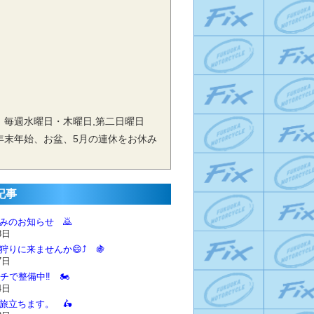
 毎週水曜日・木曜日,第二日曜日
年末年始、お盆、5月の連休をお休み
記事
休みのお知らせ 🙇‍
8日
狩りに来ませんか😄⤴️ 🍇
7日
チで整備中‼️ 🏍️
4日
に旅立ちます。 🛵