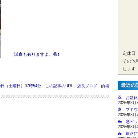
定休日
試食も有りますよ。😄❗
その他
します
最近の
19日（土曜日）07時54分
この記事のURL
店長ブログ
的場
🙇‍ お盆
2026年8月
🍇 ブドウ
2026年8月
🏍️ 急ピッ
2026年8月
🛵 釧路