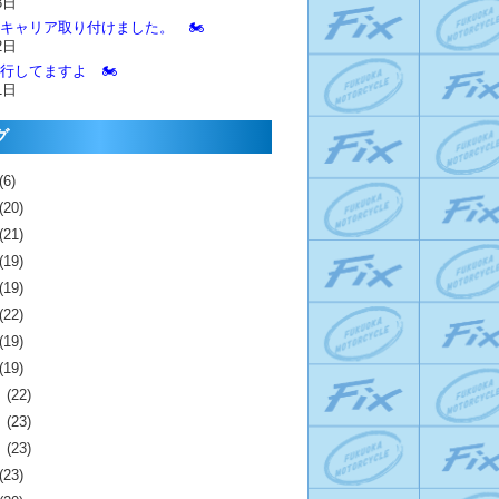
3日
とキャリア取り付けました。 🏍️
2日
進行してますよ 🏍️
1日
グ
(6)
(20)
(21)
(19)
(19)
(22)
(19)
(19)
月
(22)
月
(23)
月
(23)
(23)