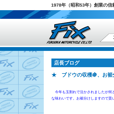
1978年（昭和53年）創業
店長ブログ
★ ブドウの収穫🍇、お裾分
今年も玉割れで泣かされましたが何と
な味わいです。
お裾分けしますので貰い