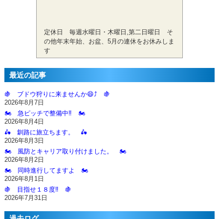
定休日 毎週水曜日・木曜日,第二日曜日 そ
の他年末年始、お盆、5月の連休をお休みしま
す
最近の記事
🍇 ブドウ狩りに来ませんか😄⤴️ 🍇
2026年8月7日
🏍️ 急ピッチで整備中‼️ 🏍️
2026年8月4日
🛵 釧路に旅立ちます。 🛵
2026年8月3日
🏍️ 風防とキャリア取り付けました。 🏍️
2026年8月2日
🏍️ 同時進行してますよ 🏍️
2026年8月1日
🍇 目指せ１８度‼️ 🍇
2026年7月31日
過去ログ