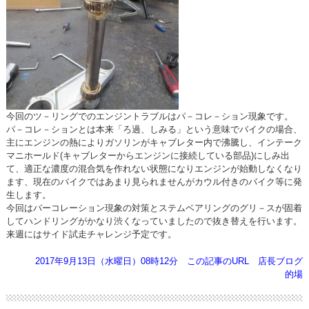
今回のツ－リングでのエンジントラブルはパ－コレ－ション現象です。
パ－コレ－ションとは本来「ろ過、しみる」という意味でバイクの場合、
主にエンジンの熱によりガソリンがキャブレター内で沸騰し、インテーク
マニホールド(キャブレターからエンジンに接続している部品)にしみ出
て、適正な濃度の混合気を作れない状態になりエンジンが始動しなくなり
ます、現在のバイクではあまり見られませんがカウル付きのバイク等に発
生します。
今回はパーコレーション現象の対策とステムベアリングのグリ－スが固着
してハンドリングがかなり渋くなっていましたので抜き替えを行います。
来週にはサイド試走チャレンジ予定です。
2017年9月13日（水曜日）08時12分
この記事のURL
店長ブログ
的場