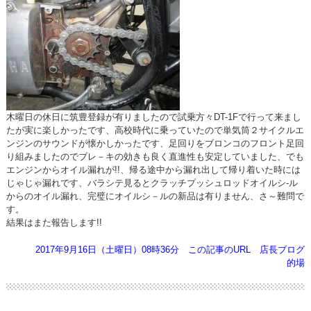
木曜日の休日に筑豊登録が有りましたので試乗方々DT-1Fで行って来まし
たが実に楽しかったです、高校時代に乗っていたので単気筒２サイクルエ
ンジンのサウンドが懐かしかったです、足回りをブロンコのフロント足回
り組みましたのでブレ－キの効きも良く直進性も安定していました、でも
エンジンからオイル漏れが!!、帰る途中から漏れ出して帰り着いた時には
じゃじゃ漏れです、バラシテ見るとクラッチプッシュロッドオイルシ-ル
からのオイル漏れ、完璧にオイルシ－ルの新品は有りません、さ～難問で
す。
結果はまた報告します!!
2017年9月16日（土曜日）08時36分
この記事のURL
店長ブログ
的場