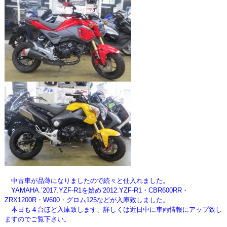
中古車が品薄になりましたので続々と仕入れました。
YAMAHA.’2017.YZF-R1を始め’2012.YZF-R1・CBR600RR・
ZRX1200R・W600・グロム125などが入庫致しました。
本日も４台ほど入庫致します、詳しくは近日中に車両情報にアップ致し
ますのでご覧下さい。