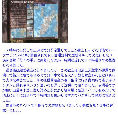
７時半に出発して三瀬までは予定通りでしたが富士しゃくなげ湖でハー
フマラソン2018が開催されており交通規制で遠廻りをしての走行となり
漁師食堂「母々の手」に到着したのが一時間程遅れて１２時過ぎでの昼食
となりました。
昼食後は紐差教会に行きましたが、この教会は旧浦上天主堂が原爆で倒
壊して新たに建てられるまでは日本で最も大きい教会堂言われるだけあっ
て大きな教会でした、その後世界遺産の春日集落に行き案内所で潜伏キリ
シタンと隠れキリシタン違いなど詳しく説明して頂きました、安満岳です
が狭い山道を永遠と登り詰めた所にあり駐車場に仮設トイレが有るだけで
頂上に行くには歩いて１時間ほど掛かりますのでパスをして帰路に就きま
した。
古賀市のロ-ソンで日暮れでの解散となりましたが事故も無く無事に解
散しました。