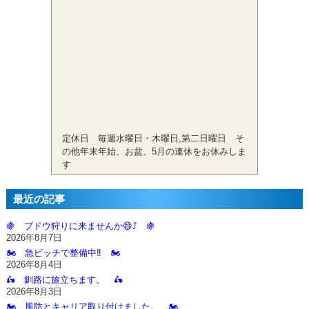
定休日 毎週水曜日・木曜日,第二日曜日 そ
の他年末年始、お盆、5月の連休をお休みしま
す
最近の記事
🍇 ブドウ狩りに来ませんか😄⤴️ 🍇
2026年8月7日
🏍️ 急ピッチで整備中‼️ 🏍️
2026年8月4日
🛵 釧路に旅立ちます。 🛵
2026年8月3日
🏍️ 風防とキャリア取り付けました。 🏍️