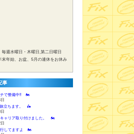
 毎週水曜日・木曜日,第二日曜日
年末年始、お盆、5月の連休をお休み
記事
チで整備中‼️ 🏍️
4日
に旅立ちます。 🛵
3日
とキャリア取り付けました。 🏍️
2日
進行してますよ 🏍️