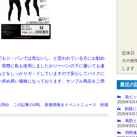
定休日
もジ－パンでは危ないし、と思われている方にお勧め
その他
、
実際に私も使用しましたがジーパンの下に履いても違
します
などをしっかりガ－ドしています
ので安心してバイクに
い求め易い価格になっております、サンプル商品をご用
最近の
🏍️ 急ピッ
2026年8月
時28分
この記事のURL
新着情報＆イベントニュース
的場
🛵 釧路
2026年8月
🏍️ 風防
2026年8月
🏍️ 同時