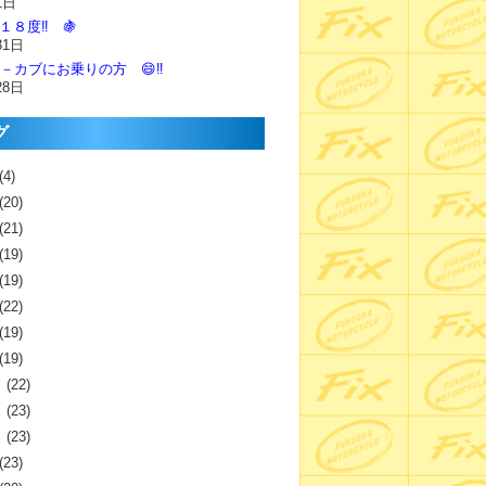
1日
１８度‼️ 🍇
31日
－カブにお乗りの方 😄‼️
28日
グ
(4)
(20)
(21)
(19)
(19)
(22)
(19)
(19)
月
(22)
月
(23)
月
(23)
(23)