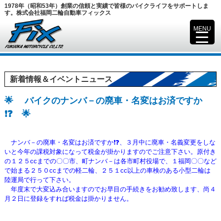
1978年（昭和53年）創業の信頼と実績で皆様のバイクライフをサポートしま
す。株式会社福岡二輪自動車フィックス
MENU
▼
新着情報＆イベントニュース
🌟 バイクのナンバ－の廃車・名変はお済ですか
❗❓ 🌟
ナンバ－の廃車・名変はお済ですか❗❓、
３月中に廃車・名義変更をしな
いと今年の課税対象になって税金が掛かりますのでご注意下さい。
原付き
の１２５ccまでの〇〇市、町ナンバ－は各市町村役場で、１福岡〇〇など
で始まる２５０ccまでの軽二輪、２５１cc以上の車検のある小型二輪は
陸運局で行って下さい。
年度末で大変込み合いますのでお早目の手続きをお勧め致します、尚４
月２日に登録をすれば税金は掛かりません。