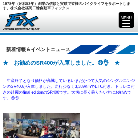
1978年（昭和53年）創業の信頼と実績で皆様のバイクライフをサポートしま
す。株式会社福岡二輪自動車フィックス
MENU
▼
新着情報＆イベントニュース
★ お勧めのSR400が入庫しました。😄👌 ★
生産終了となり価格が高騰しているいまだかつて人気のシングルエンジ
ンのSR400が入庫しました。走行少なく3,389KmでETC付き、ドラレコ付
きの綺麗の
final editionのSR400です。大切に長く乗りたい方にお勧めで
す。😄👌