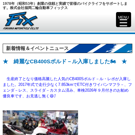
1978年（昭和53年）創業の信頼と実績で皆様のバイクライフをサポートしま
す。株式会社福岡二輪自動車フィックス
MENU
▼
新着情報＆イベントニュース
★ 綺麗なCB400Sボルド－ル入庫しました🏍️ ★
生産終了となり価格高騰した人気のCB400Sボルド－ル・レボが入庫し
ました。2017年式で走行少なく7.853kmでETC付きワイバンマフラ－、フ
ェンダ－レス、スライダ－カスタム済み、車検2026年９月付きのお勧め
優良車です、お見逃し無く😄⤴️