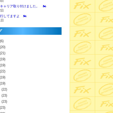
3日
とキャリア取り付けました。 🏍️
2日
進行してますよ 🏍️
1日
グ
(6)
(20)
(21)
(19)
(19)
(22)
(19)
(19)
月
(22)
月
(23)
月
(23)
(23)