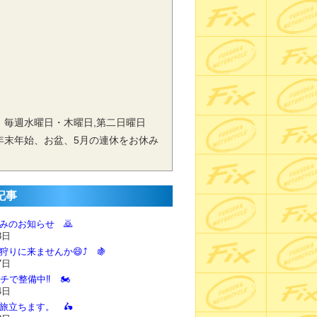
 毎週水曜日・木曜日,第二日曜日
年末年始、お盆、5月の連休をお休み
記事
休みのお知らせ 🙇‍
8日
狩りに来ませんか😄⤴️ 🍇
7日
チで整備中‼️ 🏍️
4日
に旅立ちます。 🛵