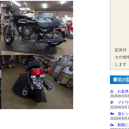
定休日
その他
します
最近の
🙇‍ お盆
2026年8月
🍇 ブドウ
2026年8月
🏍️ 急ピッ
2026年8月
🛵 釧路