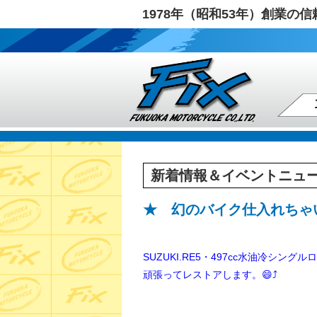
1978年（昭和53年）創業
新着情報＆イベントニュ
★ 幻のバイク仕入れちゃい
SUZUKI.RE5・497cc水油冷シン
頑張ってレストアします。😄⤴️