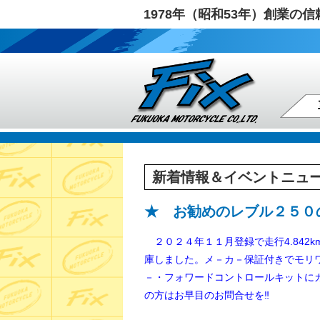
1978年（昭和53年）創業
新着情報＆イベントニュ
★ お勧めのレブル２５０
２０２４年１１月登録で走行4.842
庫しました。メ－カ－保証付きで
モリ
－・フォワードコントロールキットに
の方はお早目のお問合せを‼️