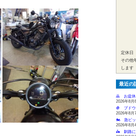
定休日
その他
します
最近の
🙇‍ お盆
2026年8月
🍇 ブドウ
2026年8月
🏍️ 急ピッ
2026年8月
🛵 釧路