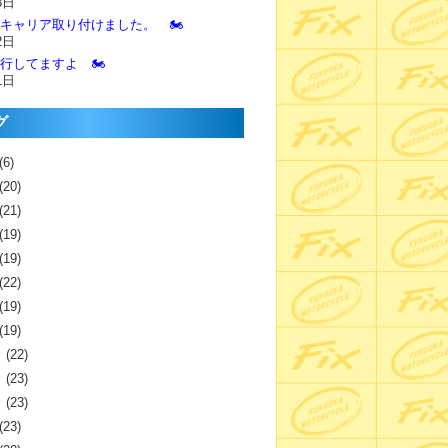
3日
とキャリア取り付けました。 🏍️
2日
進行してますよ 🏍️
1日
グ
(6)
(20)
(21)
(19)
(19)
(22)
(19)
(19)
月
(22)
月
(23)
月
(23)
(23)