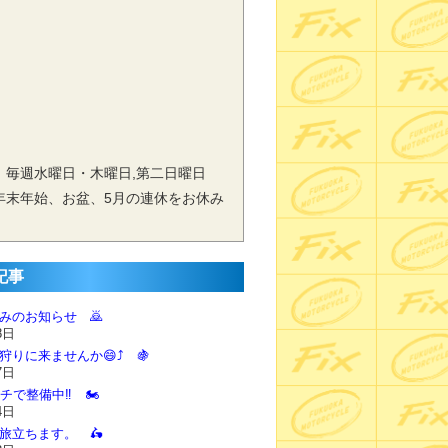
 毎週水曜日・木曜日,第二日曜日
年末年始、お盆、5月の連休をお休み
記事
休みのお知らせ 🙇‍
8日
狩りに来ませんか😄⤴️ 🍇
7日
チで整備中‼️ 🏍️
4日
に旅立ちます。 🛵