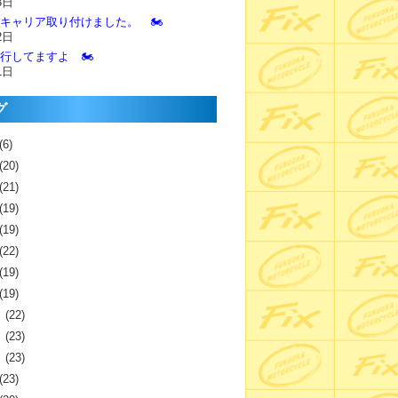
3日
とキャリア取り付けました。 🏍️
2日
進行してますよ 🏍️
1日
グ
(6)
(20)
(21)
(19)
(19)
(22)
(19)
(19)
月
(22)
月
(23)
月
(23)
(23)