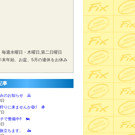
 毎週水曜日・木曜日,第二日曜日
年末年始、お盆、5月の連休をお休み
記事
休みのお知らせ 🙇‍
8日
狩りに来ませんか😄⤴️ 🍇
7日
チで整備中‼️ 🏍️
4日
に旅立ちます。 🛵