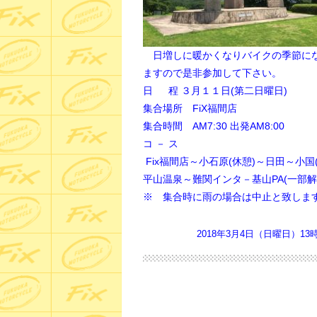
日増しに暖かくなりバイクの季節にな
ますので是非参加して下さい。
日 程 ３月１１日(第二日曜日)
集合場所 FiX福間店
集合時間 AM7:30 出発AM8:00
コ － ス
Fix福間店～小石原(休憩)～日田～小国
平山温泉～
難関インタ－基山PA(一部解
※ 集合時に雨の場合は中止と致しま
2018年3月4日（日曜日）13時