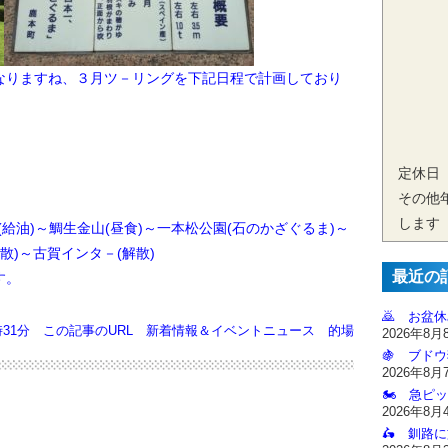
りますね、３月ツ－リングを下記日程で計画しており
定休日
その他
します
(給油)～鯛生金山(昼食)～一本松公園(石のかざぐるま)～
散)～古賀インタ－(解散)
最近の
す。
🙇‍ お盆
31分
この記事のURL
新着情報＆イベントニュース
的場
2026年8月
🍇 ブドウ
2026年8月
🏍️ 急ピッ
2026年8月
🛵 釧路