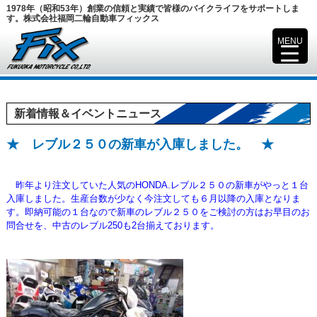
1978年（昭和53年）創業の信頼と実績で皆様のバイクライフをサポートしま
す。株式会社福岡二輪自動車フィックス
MENU
▼
新着情報＆イベントニュース
★ レブル２５０の新車が入庫しました。 ★
昨年より注文していた人気のHONDA.レブル２５０の新車がやっと１台
入庫しました。生産台数が少なく今注文しても６月以降の
入庫となりま
す。即納可能の１台なので新車のレブル２５０をご検討の方はお早目のお
問合せを、中古のレブル250も2台揃えております。