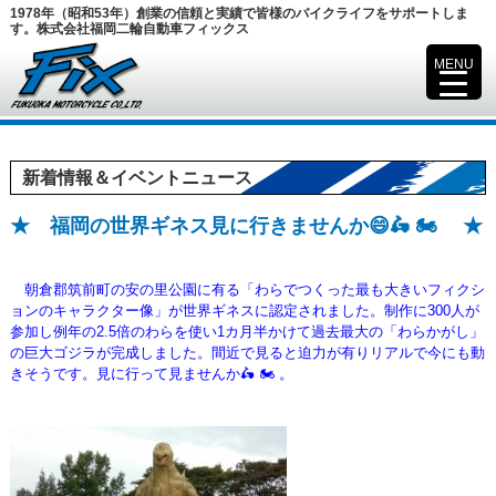
1978年（昭和53年）創業の信頼と実績で皆様のバイクライフをサポートしま
す。株式会社福岡二輪自動車フィックス
MENU
▼
新着情報＆イベントニュース
★ 福岡の世界ギネス見に行きませんか😄🛵 🏍️ ★
朝倉郡筑前町の安の里公園に有る「わらでつくった最も大きいフィクシ
ョンの
キャラクター像」が世界ギネスに
認定されました。制作に300人が
参加し例年の2.5倍のわらを使い1カ月半かけて過去最大の「わらかがし」
の巨大ゴジラが完成しました。
間近で見ると迫力が有りリアルで今にも動
きそうです。見に行って見ませんか🛵 🏍️ 。