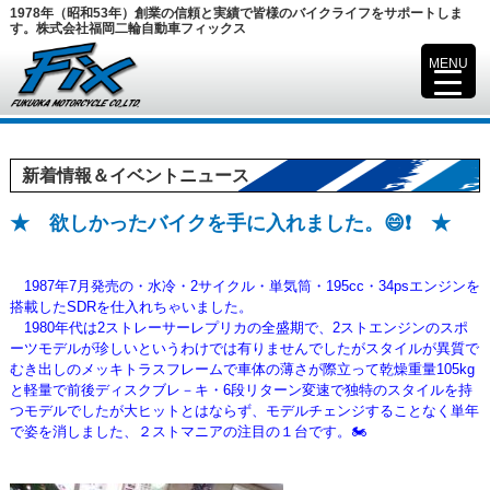
1978年（昭和53年）創業の信頼と実績で皆様のバイクライフをサポートしま
す。株式会社福岡二輪自動車フィックス
MENU
▼
新着情報＆イベントニュース
★ 欲しかったバイクを手に入れました。😄❗ ★
1987年7月発売の・水冷・2サイクル・単気筒・195cc・34psエンジンを
搭載したSDRを仕入れちゃいました。
1980年代は2ストレーサーレプリカの全盛期で、2ストエンジンのスポ
ーツモデルが珍しいというわけでは有りませんでしたが
スタイルが異質で
むき出しのメッキトラスフレームで車体の薄さが際立って乾燥重量105kg
と軽量で前後ディスクブレ－キ
・6段リターン変速で独特のスタイルを持
つモデルでしたが大ヒットとはならず、モデルチェンジすることなく単年
で姿を消しました、
２ストマニアの注目の１台です。🏍️