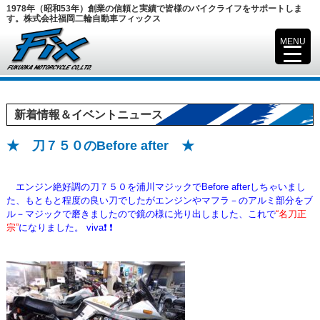
1978年（昭和53年）創業の信頼と実績で皆様のバイクライフをサポートしま
す。株式会社福岡二輪自動車フィックス
MENU
▼
新着情報＆イベントニュース
★ 刀７５０のBefore after ★
エンジン絶好調の刀７５０を浦川マジックでBefore afterしちゃいまし
た、もともと程度の良い刀でしたが
エンジンやマフラ－のアルミ部分をブ
ル－マジックで磨きましたので鏡の様に光り出しました、これで
“名刀正
宗”
になりました。 viva❗ ❗