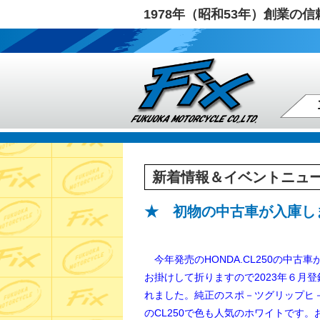
1978年（昭和53年）創業
新着情報＆イベントニュ
★ 初物の中古車が入庫し
今年発売のHONDA.CL250の中
お掛けして折りますので2023
年６月登
れました。純正のスポ－ツグリップヒ
の
CL250で色も人気のホワイトです