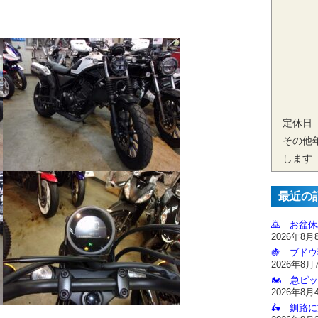
定休日
その他
します
最近の
🙇‍ お盆
2026年8月
🍇 ブドウ
2026年8月
🏍️ 急ピッ
2026年8月
🛵 釧路