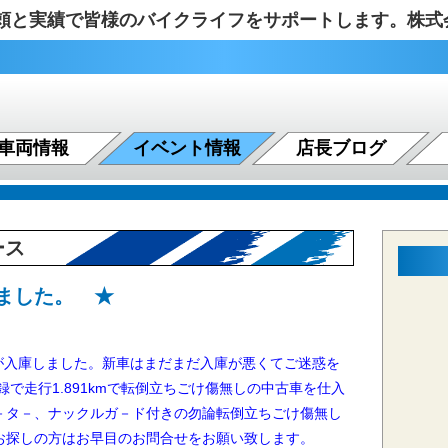
の信頼と実績で皆様のバイクライフをサポートします。株
車両情報
イベント情報
店長ブログ
ース
ました。 ★
古車が入庫しました。新車はまだまだ入庫が悪くてご迷惑を
録で走行1.891kmで転倒立ちごけ傷無しの中古車を仕入
－タ－、ナックルガ－ド付きの勿論転倒立ちごけ傷無し
。お探しの方はお早目のお問合せをお願い致します。