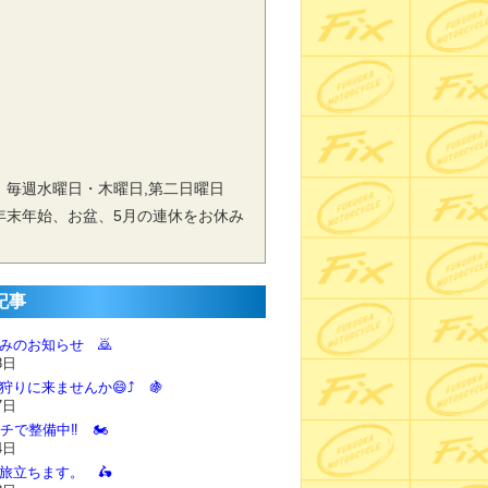
 毎週水曜日・木曜日,第二日曜日
年末年始、お盆、5月の連休をお休み
記事
休みのお知らせ 🙇‍
8日
狩りに来ませんか😄⤴️ 🍇
7日
チで整備中‼️ 🏍️
4日
に旅立ちます。 🛵