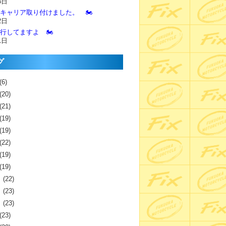
3日
とキャリア取り付けました。 🏍️
2日
進行してますよ 🏍️
1日
グ
(6)
(20)
(21)
(19)
(19)
(22)
(19)
(19)
月
(22)
月
(23)
月
(23)
(23)