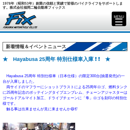
1978年（昭和53年）創業の信頼と実績で皆様のバイクライフをサポートしま
す。株式会社福岡二輪自動車フィックス
MENU
▼
新着情報＆イベントニュース
★ Hayabusa 25周年 特別仕様車入庫 ❗ ❗ ★
Hayabusa 25周年 特別仕様車（日本仕様）の限定300台(抽選発売)の一
台が入庫しました。
両サイドのマフラーにショットブラストによる25周年ロゴ、燃料タンク
に25周年記念のポッテイングタイプエンブレム
、チェーンアジャスターは
ゴールドアルマイト加工、ドライブチェーンに「隼」ロゴを刻印の特別仕
様です。
触る事は出来ませんが見に来ませんか😄❗⤴️