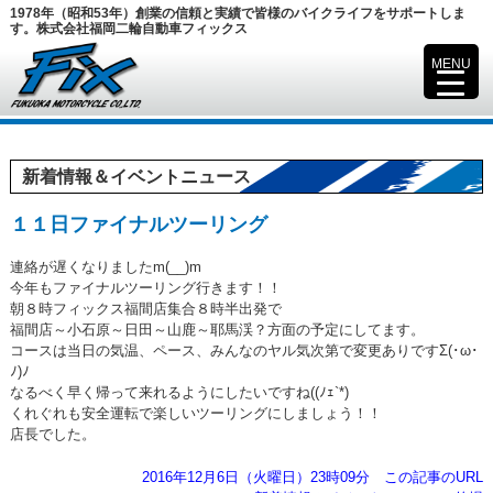
1978年（昭和53年）創業の信頼と実績で皆様のバイクライフをサポートしま
す。株式会社福岡二輪自動車フィックス
MENU
▼
新着情報＆イベントニュース
１１日ファイナルツーリング
連絡が遅くなりましたm(__)m
今年もファイナルツーリング行きます！！
朝８時フィックス福間店集合８時半出発で
福間店～小石原～日田～山鹿～耶馬渓？方面の予定にしてます。
コースは当日の気温、ペース、みんなのヤル気次第で変更ありですΣ(･ω･
ﾉ)ﾉ
なるべく早く帰って来れるようにしたいですね((ﾉｪ`*)
くれぐれも安全運転で楽しいツーリングにしましょう！！
店長でした。
2016年12月6日（火曜日）23時09分
この記事のURL