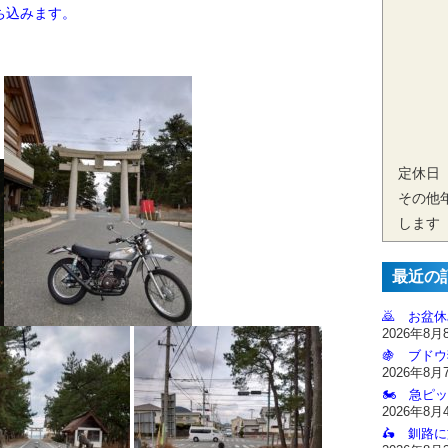
ち込みます。
定休日
その他
します
最近の
🙇‍ お盆
2026年8月
🍇 ブドウ
2026年8月
🏍️ 急ピッ
2026年8月
🛵 釧路