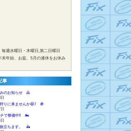
 毎週水曜日・木曜日,第二日曜日
年末年始、お盆、5月の連休をお休み
記事
休みのお知らせ 🙇‍
8日
狩りに来ませんか😄⤴️ 🍇
7日
チで整備中‼️ 🏍️
4日
に旅立ちます。 🛵