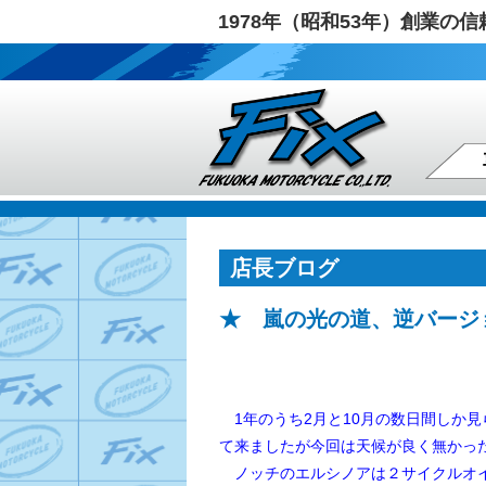
1978年（昭和53年）創業
店長ブログ
★ 嵐の光の道、逆バージ
1年のうち2月と10月の数日間しか
て来ましたが今回は天候が良く無かっ
ノッチのエルシノアは２サイクルオイ