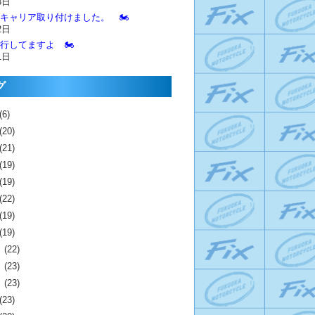
3日
とキャリア取り付けました。 🏍️
2日
進行してますよ 🏍️
1日
グ
(6)
(20)
(21)
(19)
(19)
(22)
(19)
(19)
月
(22)
月
(23)
月
(23)
(23)