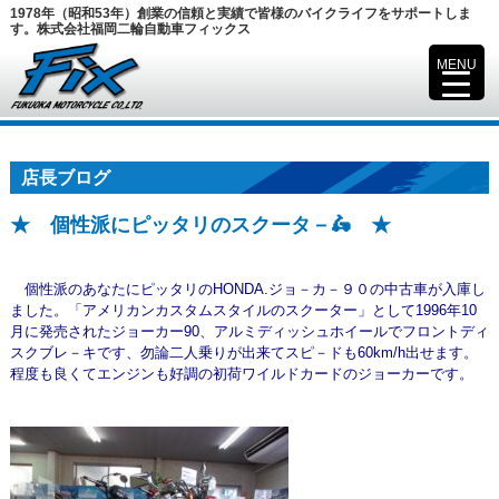
1978年（昭和53年）創業の信頼と実績で皆様のバイクライフをサポートしま
す。株式会社福岡二輪自動車フィックス
MENU
▼
店長ブログ
★ 個性派にピッタリのスクータ－🛵 ★
個性派のあなたにピッタリのHONDA.ジョ－カ－９０の中古車が入庫し
ました。
「アメリカンカスタムスタイルのスクーター」として1996年10
月に発売されたジョーカー90、アルミディッシュホイールで
フロントディ
スクブレ－キです、勿論二人乗りが出来てスピ－ドも60km/h出せます。
程度も良くてエンジンも好調の
初荷ワイルドカードのジョーカーです。