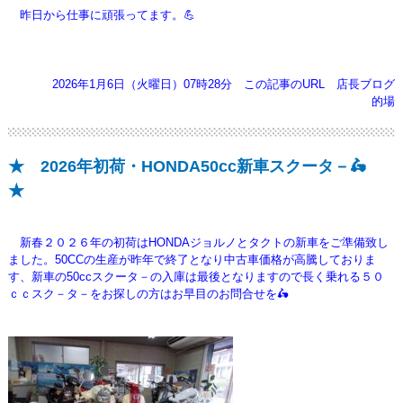
昨日から仕事に頑張ってます。💪
2026年1月6日（火曜日）07時28分
この記事のURL
店長ブログ
的場
★ 2026年初荷・HONDA50cc新車スクータ－🛵
★
新春２０２６年の初荷はHONDAジョルノとタクトの新車をご準備致し
ました。50CCの生産が昨年で終了となり中古車価格が高騰しておりま
す、新車の50ccスクータ－の入庫は最後となりますので長く乗れる５０
ｃｃスク－タ－をお探しの方はお早目のお問合せを🛵