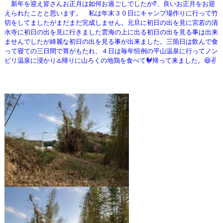
新年を迎え皆さんお正月は如何お過ごしでしたか⁉️、良いお正月をお迎
えられたことと思います。
私は年末３０日にキャンプ場作りに行って竹
切をしてましたがまだまだ完成しません。元旦に初日の出を見に宮若の清
水寺に初日の出を見に行きました雲海の上に出る初日の出を見る事は出来
ませんでしたが綺麗な初日の出を見る事が出来ました。
三箇日は飲んで食
って寝ての三日間で胃がもたれ、４日は毎年恒例の平山温泉に行ってノン
ビリ温泉に浸かり♨️帰りに山ろくの地鶏を食べて🐓帰って来ました。😄✌️