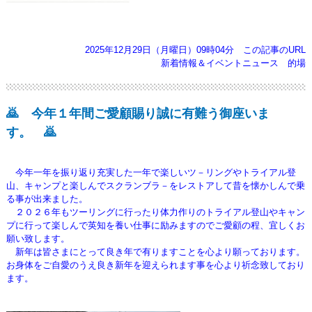
2025年12月29日（月曜日）09時04分
この記事のURL
新着情報＆イベントニュース
的場
🙇 今年１年間ご愛顧賜り誠に有難う御座いま
す。 🙇
今年一年を振り返り充実した一年で楽しいツ－リングやトライアル登
山、キャンプと楽しんでスクランブラ－を
レストアして昔を懐かしんで乗
る事が出来ました。
２０２６年もツーリングに行ったり体力作りのトライアル登山やキャン
プに行って楽しんで英知を養い仕事に励みますのでご愛顧の程、
宜しくお
願い致します。
新年は皆さまにとって良き年で有りますことを心より願っております。
お身体をご自愛のうえ良き新年を迎えられます事を心より祈念致しており
ます。