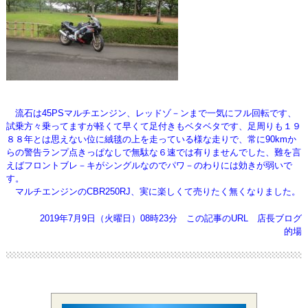
流石は45PSマルチエンジン、レッドゾ－ンまで一気にフル回転です、
試乗方々乗ってますが軽くて早くて足付きもベタベタです、
足周りも１９
８８年とは思えない位に絨毯の上を走っている様な走りで、常に90kmか
らの警告ランプ点きっぱなしで
無駄な６速では有りませんでした、難を言
えばフロントブレ－キがシングルなのでパワ－のわりには効きが弱いで
す。
マルチエンジンのCBR250RJ、実に楽しくて売りたく無くなりました。
2019年7月9日（火曜日）08時23分
この記事のURL
店長ブログ
的場