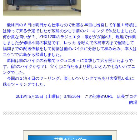
最終日の６日は明日から仕事なので出雲を早目に出発して午後１時頃に
は帰って来る予定でしたが広島の少し手前のパ－キングで休憩
しましたら
何か変な匂いが？、ZRX1200のラジュエタ－液がダダ漏れ!!、現地で作業
しましたが修理不能の状態です、レッカ-を
呼んで広島市内まで配送して
福岡までの配送依頼をして荷物は他のバイクに分散して積み込み、本人は
二ケツで広島から帰還しました。
原因は前のバイクの石飛でラジュエタ－に直撃して穴が開いたようで
す。(誰のバイクかな？)、宝くじに当たるより難しいとんでもない
ハプニ
ングでした。
今回の３泊４日のツ－リング、楽しいツ-リングでもあり大変思い出に
残るツ－リングでした。
2019年6月15日（土曜日）07時36分
この記事のURL
店長ブログ
的場
営業カレンダー