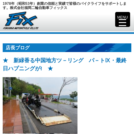
1978年（昭和53年）創業の信頼と実績で皆様のバイクライフをサポートしま
す。株式会社福岡二輪自動車フィックス
MENU
▼
店長ブログ
★ 新緑香る中国地方ツ－リング パ－トⅨ・最終
日ハプニングが! ★