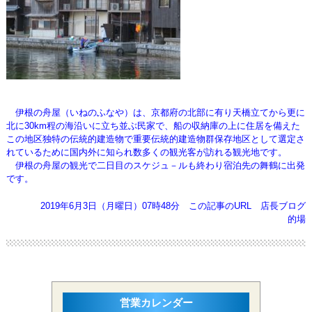
伊根の舟屋（いねのふなや）は、京都府の北部に有り天橋立てから更に
北に30km程の海沿いに立ち並ぶ民家で、船の収納庫の
上に住居を備えた
この地区独特の伝統的建造物で重要伝統的建造物群保存地区として選定さ
れているために
国内外に知られ数多くの観光客が訪れる観光地です。
伊根の舟屋の観光で二日目のスケジュ－ルも終わり宿泊先の舞鶴に出発
です。
2019年6月3日（月曜日）07時48分
この記事のURL
店長ブログ
的場
営業カレンダー