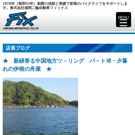
1978年（昭和53年）創業の信頼と実績で皆様のバイクライフをサポートしま
す。株式会社福岡二輪自動車フィックス
MENU
▼
店長ブログ
★ 新緑香る中国地方ツ－リング パ－トⅦ・夕暮
れの伊根の舟屋 ★