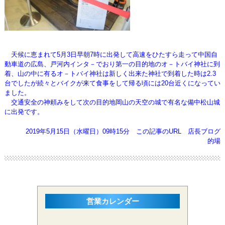
天候に恵まれて5月3日早朝7時に出発して高速をひたすら走って中国自
動車道の広島、戸河内インタ－でおり第一の目的地の
オ－トバイ神社に到
着、山の中に有るオ－トバイ神社は新しく出来た神社で到着した時は2.3
台でしたが続々とバイクが来て
食事をして帰る頃には20台近くになってい
ました。
交通安全の神頼みをして次の目的地岡山の天空の城で有名な備中松山城
に出発です。
2019年5月15日（水曜日）09時15分
この記事のURL
店長ブログ
的場
営業カレンダー