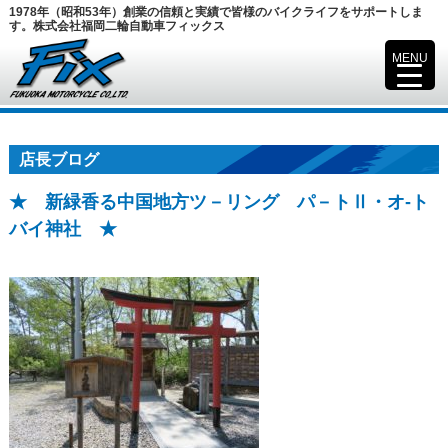
1978年（昭和53年）創業の信頼と実績で皆様のバイクライフをサポートしま
す。株式会社福岡二輪自動車フィックス
MENU
▼
店長ブログ
★ 新緑香る中国地方ツ－リング パ－トⅡ・オ-ト
バイ神社 ★