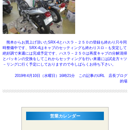
熊本からお買上げ頂いたSRX-4とハスラ－２５０の登録も終わり只今同
時整備中です、SRX-4はキャブのセッティングも終わり
スロ－も安定して
絶好調で来週には完成予定です、ハスラ－２５０は再度キャブの分解清掃
とパッキンの交換をして
これからセッティングを行い来週には試走方々ツ
－リングに行く予定にしておりますので今しばらくお待ち下さい。
2019年4月10日（水曜日）16時21分
この記事のURL
店長ブログ
的場
営業カレンダー