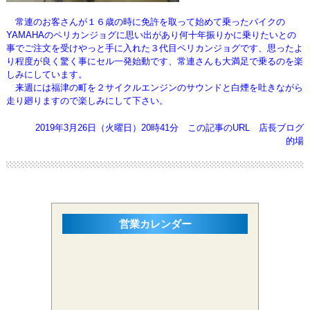
常連のお客さんが１６歳の時に免許を取って始めて乗ったバイクの
YAMAHAのペリカンジョグに思い出があり何十年振りかに乗りたいとの
事で
ご注文を受けやっと手に入れた３代目ペリカンジョグです、思ったよ
り程度が良く驚く事にセル一発始動です、常連さんも大満足で乗るのを楽
しみにしています。
来週には福津の町を２サイクルエンジンのサウンドと白煙を吐きながら
走り廻りますので楽しみにして下さい。
2019年3月26日（火曜日）20時41分
この記事のURL
店長ブログ
的場
営業カレンダー