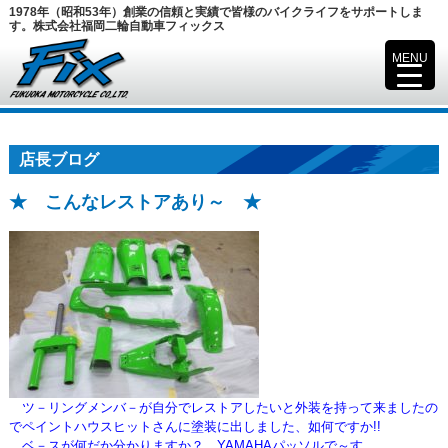
1978年（昭和53年）創業の信頼と実績で皆様のバイクライフをサポートしま
す。株式会社福岡二輪自動車フィックス
MENU
▼
店長ブログ
★ こんなレストアあり～ ★
ツ－リングメンバ－が自分でレストアしたいと外装を持って来ましたの
でペイントハウスヒットさんに塗装に出しました、如何ですか!!
ベ－スが何だか分かりますか？、YAMAHAパッソルで～す。