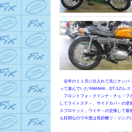
去年の１１月に仕入れて先にナンバ－
って遊んでいたYAMAHA．DT-1の
フロントフォ－クインナ－チュ－ブと
してライトステ－、サイドカバ－の塗
スプロケット、ワイヤ－の交換して最
も好調なので今度は長距離ツ－リング