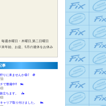
 毎週水曜日・木曜日,第二日曜日
年末年始、お盆、5月の連休をお休み
記事
狩りに来ませんか😄⤴️ 🍇
7日
チで整備中‼️ 🏍️
4日
に旅立ちます。 🛵
3日
とキャリア取り付けました。 🏍️