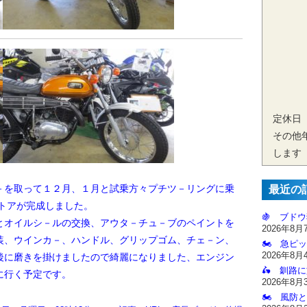
定休日
その他
します
を取って１２月、１月と試乗方々プチツ－リングに乗
最近の
レストアが完成しました。
🍇 ブドウ
オイルシ－ルの交換、アウタ－チュ－ブのペイントを
2026年8月
装、ウインカ－、ハンドル、グリップゴム、チェ－ン、
🏍️ 急ピッ
2026年8月
後に磨きを掛けましたので綺麗になりました、エンジン
🛵 釧路
に行く予定です。
2026年8月
🏍️ 風防