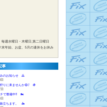
 毎週水曜日・木曜日,第二日曜日
年末年始、お盆、5月の連休をお休み
記事
休みのお知らせ 🙇‍
8日
狩りに来ませんか😄⤴️ 🍇
7日
チで整備中‼️ 🏍️
4日
に旅立ちます。 🛵