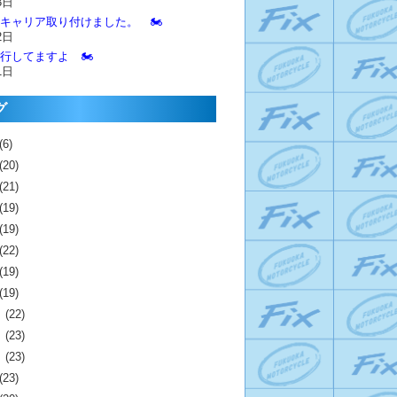
3日
とキャリア取り付けました。 🏍️
2日
進行してますよ 🏍️
1日
グ
(6)
(20)
(21)
(19)
(19)
(22)
(19)
(19)
月
(22)
月
(23)
月
(23)
(23)