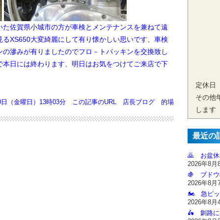
頂いた佐賀県小城市の方が車検とメンテナンスを兼ねて遠
見るXS650大変綺麗にして有り懐かしい思いです、車検
ンの滲みが
有りましたのでフロ－トパッキンを交換致し
で本日には終わります、明日は
お気をつけてご来店で下
定休日
その他
10日（金曜日）13時03分
この記事のURL
店長ブログ
的場
します
最近の
🙇‍ お盆
2026年8月
🍇 ブドウ
2026年8月
🏍️ 急ピッ
2026年8月
🛵 釧路