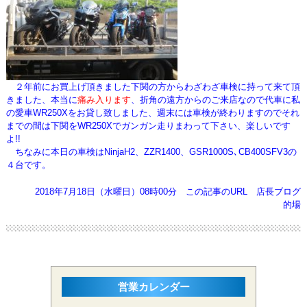
２年前にお買上げ頂きました下関の方からわざわざ車検に持って来て頂
きました、本当に
痛み入ります
、
折角の遠方からのご来店なので代車に私
の愛車WR250Xをお貸し致しました、週末には車検が終わりますので
それ
までの間は下関をWR250Xでガンガン走りまわって下さい、楽しいです
よ!!
ちなみに本日の車検はNinjaH2、ZZR1400、GSR1000S､CB400SFV3の
４台です。
2018年7月18日（水曜日）08時00分
この記事のURL
店長ブログ
的場
営業カレンダー