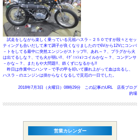
試走をしながら楽しく乗っている元祖ハスラ－２５０ですが段々とセッ
ティングも合いだして来て調子が良くなりましたので
6Vから12Vにコンバ
－トをしてる最中に突然エンジンがストップ!!、あれ～？、プラグから火
は出てるしな？、
でも火が弱い!!、ｲｸﾞﾆｯｼｮﾝコイルかな～？、コンデンサ
－かな～？、またもや大問題!!、鉄くずになるかも!!
昨日は作業中にハンマ－で手の甲を叩いて腫れ上がって血は出るし、
ハスラ－のエンジンは掛からなくなるしで災厄の一日でした。
2018年7月3日（火曜日）08時29分
この記事のURL
店長ブログ
的場
営業カレンダー