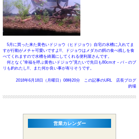
5月に買った来た黄色いドジョウ（ヒドジョウ）自宅の水槽に入れてま
すが行動がメチャ可愛いですよ!!、
ドジョウはメダカの餌の食べ残しを食
べてくれますので水槽を綺麗にしてくれる便利屋さんです。
何となく”幸福を呼ぶ黄色いドジョウ”見たいで先日も80cmオ－バ－のブ
リも釣れたし!!、また何か良い事が有りそうです。
2018年6月18日（月曜日）08時20分
この記事のURL
店長ブログ
的場
営業カレンダー