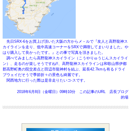
先日SRX-6をお買上げ頂いた大阪の方からメ－ルで『友人と高野龍神ス
カイラインを走り、低中高速コーナーをSRXで満喫してまい
りました。や
はり購入して良かったです。』との事で写真を頂きました。
調べてみましたら高野龍神スカイライン（こうやりゅうじんスカイライ
ン）、走るのが楽しそうですね!!、
高野龍神スカイラインは和歌山県伊都
郡高野町奥の院交差点と田辺市龍神村を結ぶ、延長42.7kmも有るドライ
ブウェイ
だそうで季節折々の景色も綺麗です。
関西地方に行った際は是非走りたいコ-スです。
2018年6月8日（金曜日）09時10分
この記事のURL
店長ブログ
的場