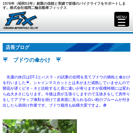
1978年（昭和53年）創業の信頼と実績で皆様のバイクライフをサポートしま
す。株式会社福岡二輪自動車フィックス
MENU
▼
店長ブログ
☔ ブドウの傘かけ ☔
先週の休日はDT-1とハスラ－の試乗の合間を見てブドウの摘粒と傘かけ
を行いました☔。シャインマスカットとは木がまだ成熟していませんので
開花が遅くピオ－ネと比較すると房に違いが有りますが収穫時期には変わ
らぬ大きさになります。今後は房が玉張りしますので玉抜きをして房作り
をしてアブサップ液剤を掛けて皮表面に見られる白い粉のブルームが付き
出したら袋掛け作業です。ブドウ栽培も結構大変ですよ。🍇