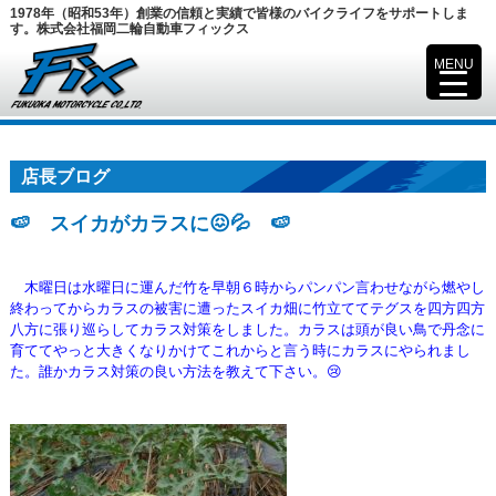
1978年（昭和53年）創業の信頼と実績で皆様のバイクライフをサポートしま
す。株式会社福岡二輪自動車フィックス
MENU
▼
店長ブログ
🍉 スイカがカラスに😖💦 🍉
木曜日は水曜日に運んだ竹を早朝６時からパンパン言わせながら燃やし
終わってからカラスの被害に遭ったスイカ畑に竹
立ててテグスを四方四方
八方に張り巡らしてカラス対策をしました。カラスは頭が良い鳥で丹念に
育ててやっと大きくなりかけてこれからと言う時にカラスにやられまし
た。誰かカラス対策の良い方法を教えて下さい。😢