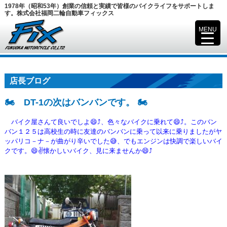
1978年（昭和53年）創業の信頼と実績で皆様のバイクライフをサポートしま
す。株式会社福岡二輪自動車フィックス
MENU
▼
店長ブログ
🏍️ DT-1の次はバンバンです。 🏍️
バイク屋さんて良いでしよ😄⤴️、色々なバイクに乗れて😄⤴️。このバン
バン１２５は高校生の時に友達のバンバンに乗って以来に乗りましたがヤ
ッパリコ－ナ－が曲がり辛いでした😅、でもエンジンは快調で楽しいバイ
クです。😄✌️懐かしいバイク、見に来ませんか😄⤴️