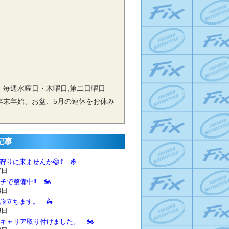
 毎週水曜日・木曜日,第二日曜日
年末年始、お盆、5月の連休をお休み
記事
狩りに来ませんか😄⤴️ 🍇
7日
チで整備中‼️ 🏍️
4日
に旅立ちます。 🛵
3日
とキャリア取り付けました。 🏍️