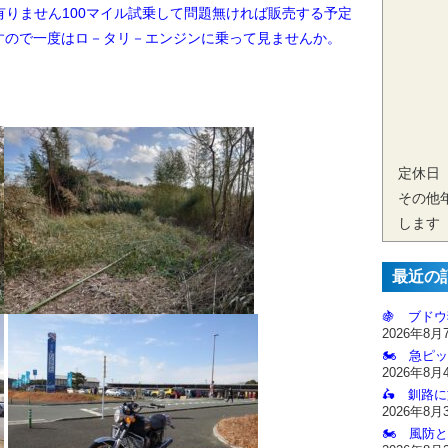
りません100マイル試乗して問題無ければ販売する予定
すので一度はロ－タリ－エンジンに乗って見ませんか。
定休日
その他
します
最近の
🍇 ブドウ
2026年8月
🏍️ 急ピッ
2026年8月
🛵 釧路
2026年8月
🏍️ 風防