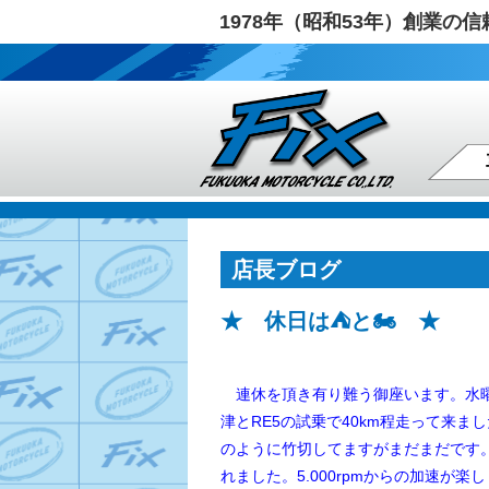
1978年（昭和53年）創業
店長ブログ
★ 休日は⛺と🏍️ ★
連休を頂き有り難う御座います。水曜
津とRE5の試乗で40km程走って来ま
のように竹切してますがまだまだです。
れました。5.000rpmからの加速が楽